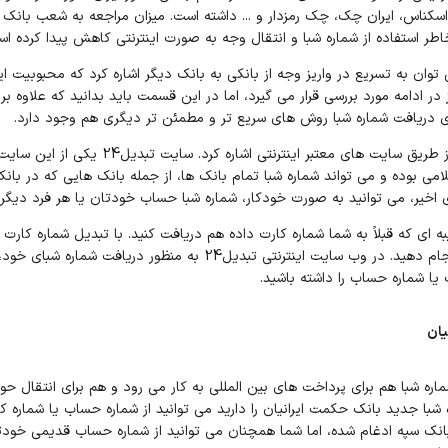
کناس، ایران چک، چک رمزدار و ... داشته است. میزان مراجعه به شعب بانک
طر استفاده از شماره شبا و انتقال وجه به صورت اینترنتی کاهش پیدا کرده اس
می توان به تسریع در واریز وجه از بانکی به بانک دیگر اشاره کرد که محبوبیت 
 در ادامه مورد بررسی قرار می گیرد، اما در این قسمت باید بدانید که علاوه 
رای دریافت شماره شبا روش های سریع تر و مطمئن تر دیگری هم وجود دارد.
از جمله آن ها می‌توان به اقدام از طریق سایت های
می بوده و می تواند شماره شبا تمام بانک ها، از جمله بانک هایی که در بانک
ی اخیر، می توانید به صورت خودکار، شماره شبا حساب خودتان یا هر فرد دیگری
به ای که قبلاً به شما شماره کارت داده هم دریافت کنید. با تبدیل شماره کارت
تبدیل24 می توانید این کار را انجام دهید. در وب سایت اینترنتی تبدیل24 به 
یا شماره حساب را داشته باشید.
یان
اره شبا هم برای پرداخت های بین المللی به کار می رود و هم برای انتقال حوال
شبا جدید بانک حکمت ایرانیان را دارید می توانید از شماره حساب یا شماره ک
 سپه ادغام شده، اما شما همچنان می توانید از شماره حساب قدیمی خودتا