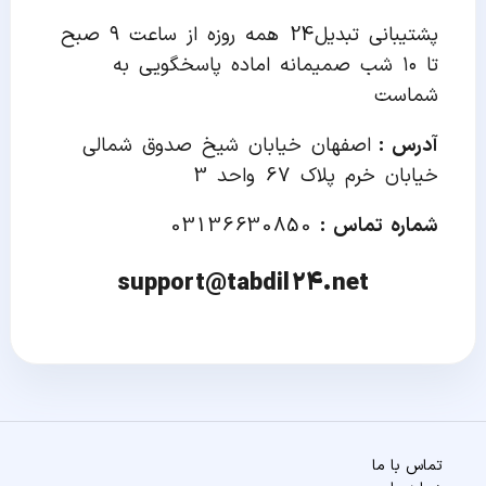
پشتیبانی
تبدیل24
همه روزه از ساعت ۹ صبح
تا ۱۰ شب صمیمانه اماده پاسخگویی به
شماست
آدرس :
اصفهان خیابان شیخ صدوق شمالی
خیابان خرم پلاک 67 واحد 3
شماره تماس :
03136630850
support@
tabdil24.net
تماس با ما